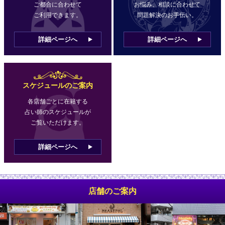
08-11(火)
12:00 ～ 21:00
苔玉こきと
ご都合に合わせて
お悩み、相談に合わせて
ご利用できます。
問題解決のお手伝い。
12:00 (50分) 15:00 (60分 2名) 【ビデオ】16:15 (40分)
08-11(火)
12:00 ～ 21:00
椿えりか
詳細ページへ
詳細ページへ
08-11(火)
12:00 ～ 21:00
Chiorin
08-12(水)
12:00 ～ 21:00
煌輝
スケジュールのご案内
各店舗ごとに在籍する
08-12(水)
12:00 ～ 21:00
夏子
占い師のスケジュールが
ご覧いただけます。
08-12(水)
12:00 ～ 21:00
月ノ宮モネ
詳細ページへ
08-13(木)
お 休 み
いと一姫
08-13(木)
12:00 ～ 21:00
慈雨
店舗のご案内
08-13(木)
12:00 ～ 21:00
葵蓮月