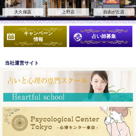
08-13(木)
12:00 ～ 21:00
ルナ愛華
大久保店
上野店
自由が丘店
08-14(金)
12:00 ～ 21:00
千起
キャンペーン
占い師募集
08-14(金)
12:00 ～ 21:00
苔玉こきと
情報
08-14(金)
お 休 み
理実
08-15(土)
12:00 ～ 21:00
七々華
当社運営サイト
08-15(土)
12:00 ～ 21:00
上田 衣見
08-15(土)
12:00 ～ 21:00
佐歩
08-16(日)
12:00 ～ 21:00
七々華
08-16(日)
12:00 ～ 21:00
椿えりか