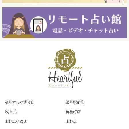
08-16(日)
12:00 ～ 21:00
にゃん幸実歩
08-17(月)
12:00 ～ 21:00
一二三桜音羽
08-17(月)
お 休 み
埜乃 やつで
08-17(月)
12:00 ～ 21:00
田坂未来
08-17(月)
12:00 ～ 21:00
SUBROSA
08-18(火)
12:00 ～ 21:00
苔玉こきと
08-18(火)
12:00 ～ 21:00
椿えりか
浅草すしや通り店
浅草駅前店
08-18(火)
12:00 ～ 21:00
Chiorin
浅草店
御徒町店
上野広小路店
上野店
08-19(水)
12:00 ～ 21:00
煌輝