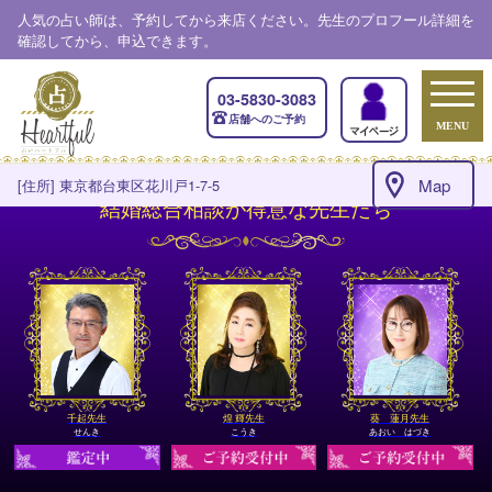
人気の占い師は、予約してから来店ください。先生のプロフール詳細を
確認してから、申込できます。
03-5830-3083
店舗へのご予約
MENU
Map
[住所] 東京都台東区花川戸1-7-5
結婚総合相談が得意な先生たち
千起先生
煌 輝先生
葵 蓮月先生
せんき
こうき
あおい はづき