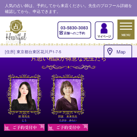
人気の占い師は、予約してから来店ください。先生のプロフール詳細を
確認してから、申込できます。
03-5830-3083
店舗へのご予約
MENU
Map
[住所] 東京都台東区花川戸1-7-5
片思い相談が得意な先生たち
慈 雨先生
田坂 未来先生
じう
たさか みらい