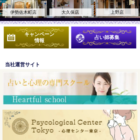
木町店
大久保店
上野店
自由が
キャンペーン
占い師募集
情報
当社運営サイト